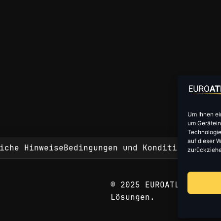
Um Ihnen ei
um Gerätein
Technologie
auf dieser W
iche Hinweise
Bedingungen und Konditionen
Hinw
zurückziehe
© 2025 EUROATLAS. Fort
Lösungen.