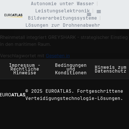
Autonomie unter Wasser
Leistungselektronik
Bildverarbeitungssysteme
Lösungen zur Drohnenabwehr
Rheinmetall integriert GREYSHARK - strategischer Einstieg
in den maritimen Raum.
Verschlagwortet mit
Gesehen in
Impressum -
Bedingungen
Hinweis zum
Rechtliche
und
Datenschutz
Hinweise
Konditionen
© 2025 EUROATLAS. Fortgeschrittene
Verteidigungstechnologie-Lösungen.