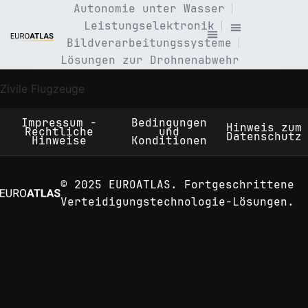
Autonomie unter Wasser
Leistungselektronik
Bildverarbeitungssysteme
Lösungen zur Drohnenabwehr
Zivile Flugzeuge
Impressum -
Bedingungen
Hinweis zum
Rechtliche
und
Datenschutz
Hinweise
Konditionen
© 2025 EUROATLAS. Fortgeschrittene
Verteidigungstechnologie-Lösungen.